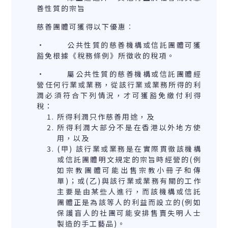
善性質的宗旨
慈善團體可獲得以下優惠︰
· 公共性質的慈善機構或信託團體可獲
豁免根據《稅務條例》所徵收的稅項。
· 屬公共性質的慈善機構或信託團體經
營任何行業或業務，從該行業或業務所得的利
潤必須符合下列情況，才可獲豁免繳付利得
稅：
所得利潤只作慈善用途，及
所得利潤大部分不是在香港以外地方使
用，以及
(甲) 該行業或業務是在實際貫徹該機構
或信託團體明文規定的宗旨時經營的(例
如宗教團體可能出售宗教小冊子和傳
單)；或(乙)與該行業或業務有關的工作
主要是由某些人進行，而該機構或信託
團體正是為該等人的利益而設立的(例如
保護盲人的社團可能安排售賣失明人士
製造的手工藝品)。