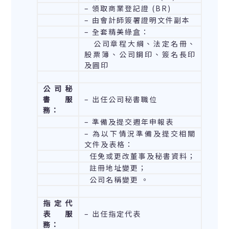
– 領取商業登記證 (BR)
– 由會計師簽署證明文件副本
– 全套精美綠盒：
公司章程大綱、法定名冊、
股票簿、公司鋼印、簽名長印
及圓印
公司秘
書服
– 出任公司秘書職位
務：
– 準備及提交週年申報表
– 為以下情況準備及提交相關
文件及表格：
任免或更改董事及秘書資料；
註冊地址變更；
公司名稱變更 。
指定代
表服
– 出任指定代表
務：