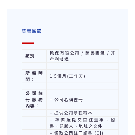
慈善團體
擔保有限公司 / 慈善團體 / 非
類別
：
牟利機構
所需時
1.5個月(工作天)
間
：
公司註
冊服務
– 公司名稱查冊
內容：
– 提供公司章程範本
– 準備及提交首任董事、秘
書、認股人、地址之文件
– 領取公司註冊証書 (CI)