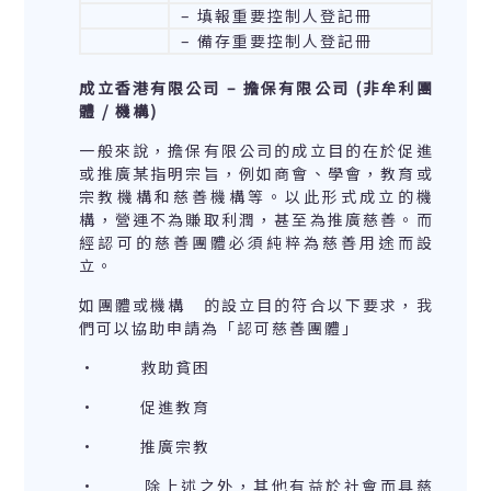
– 填報重要控制人登記冊
– 備存重要控制人登記冊
成立香港有限公司
–
擔保有限公司
(
非牟利團
體
/
機構
)
一般來說，擔保有限公司的成立目的在於促進
或推廣某指明宗旨，例如商會、學會，教育或
宗教機構和慈善機構等。以此形式成立的機
構，營運不為賺取利潤，甚至為推廣慈善。而
經認可的慈善團體必須純粹為慈善用途而設
立。
如團體或機構 的設立目的符合以下要求，我
們可以協助申請為「認可慈善團體」
· 救助貧困
· 促進教育
· 推廣宗教
· 除上述之外，其他有益於社會而具慈